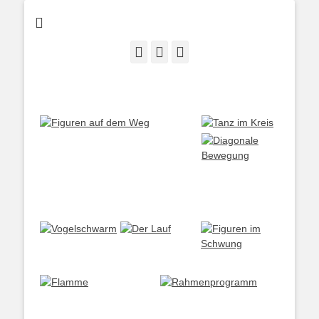
San Gimignano • Bonn • Brüssel • Osaka • San José
E-
LinkedIn
Instagram
Mail