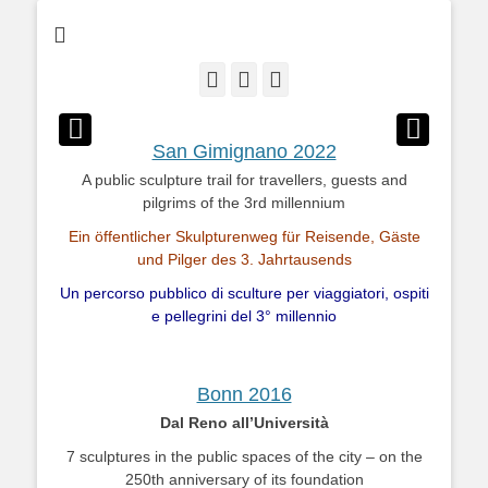
San Gimignano • Bonn • Brüssel • Osaka • San José
E-
LinkedIn
Instagram
Veröffentlicht am
Von
Mani
Mail
Wollner
San Gimignano 2022
A public sculpture trail for travellers, guests and
pilgrims of the 3rd millennium
Ein öffentlicher Skulpturenweg für Reisende, Gäste
und Pilger des 3. Jahrtausends
Un percorso pubblico di sculture per viaggiatori, ospiti
e pellegrini del 3° millennio
Bonn 2016
Dal Reno all’Università
7 sculptures in the public spaces of the city – on the
250th anniversary of its foundation