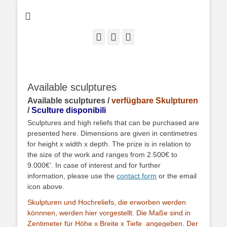
San Gimignano • Bonn • Brüssel • Osaka • San José
E-
LinkedIn
Instagram
Mail
Available sculptures
Available sculptures /
verfügbare Skulpturen
/
Sculture disponibili
Sculptures and high reliefs that can be purchased are
presented here. Dimensions are given in centimetres
for height x width x depth. The prize is in relation to
the size of the work and ranges from 2.500€ to
9.000€’. In case of interest and for further
information, please use the
contact form
or the email
icon above.
Skulpturen und Hochreliefs, die erworben werden
könnnen, werden hier vorgestellt. Die Maße sind in
Zentimeter für Höhe x Breite x Tiefe angegeben. Der